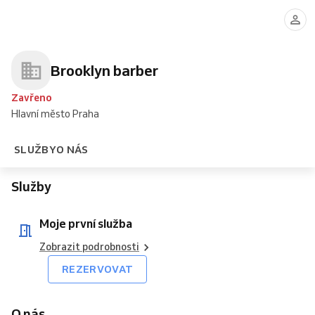
první
služba
Brooklyn barber
Zavřeno
Hlavní město Praha
SLUŽBY
O NÁS
Služby
Moje první služba
Zobrazit podrobnosti
REZERVOVAT
O nás